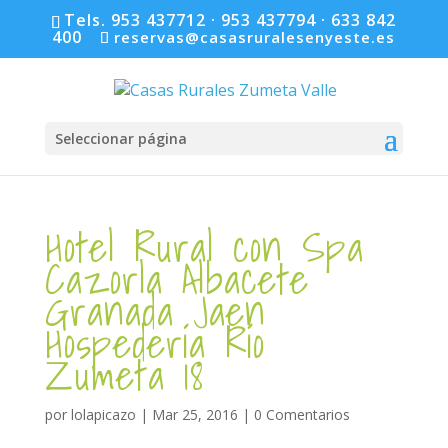
Tels. 953 437712 · 953 437794 · 633 842
400
reservas@casasruralesenyeste.es
Seleccionar página
Hotel Rural con Spa
Cazorla Albacete
Granada Jaen
Hospedería Río
Zumeta 18
por
lolapicazo
|
Mar 25, 2016
|
0 Comentarios