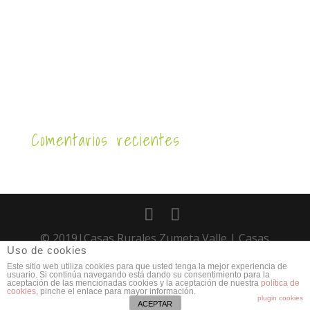
Comentarios recientes
© 2019|Casas Rurales Zumeta Valle | Casas
Uso de cookies
Rurales con piscina entre Yeste, Nerpio,
Este sitio web utiliza cookies para que usted tenga la mejor experiencia de
Cazorla y segura |
Aviso legal
|
Mapa Web
|
usuario. Si continúa navegando está dando su consentimiento para la
aceptación de las mencionadas cookies y la aceptación de nuestra
política de
cookies
, pinche el enlace para mayor información.
Diseño
plugin cookies
ACEPTAR