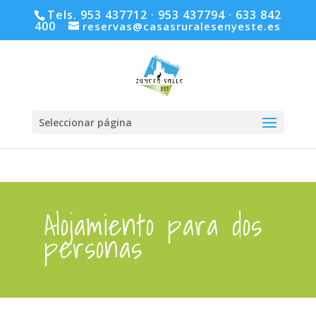
Tels. 953 437712 · 953 437794 · 633 842
400
reservas@casasruralesenyeste.es
Seleccionar página
Alojamiento para dos
personas