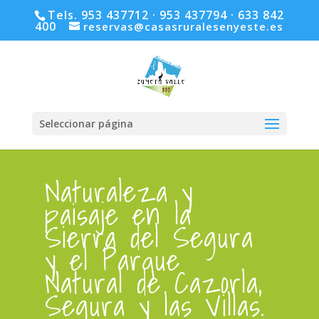
Tels. 953 437712 · 953 437794 · 633 842
400
reservas@casasruralesenyeste.es
Seleccionar página
Naturaleza y
paisaje en la
Sierra del Segura
y el Parque
Natural de Cazorla,
Segura y las Villas.