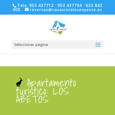
Tels. 953 437712 · 953 437794 · 633 842
400
reservas@casasruralesenyeste.es
Seleccionar página
Apartamento
turístico: LOS
ABETOS