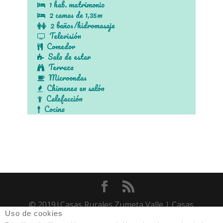
1 hab. matrimonio
2 camas de 1,35m
2 baños/hidromasaje
Televisión
Comedor
Sala de estar
Terraza
Microondas
Chimenea en salón
Calefacción
Cocina
© 2019|Casas Rurales Zumeta Valle | Casas
Uso de cookies
Rurales con piscina entre Yeste, Nerpio,