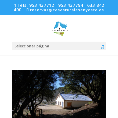
Tels. 953 437712 · 953 437794 · 633 842
400
reservas@casasruralesenyeste.es
Seleccionar página