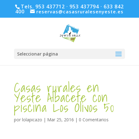
Tels. 953 437712 · 953 437794 · 633 842
400
reservas@casasruralesenyeste.es
Seleccionar página
Casas rurales en
Yeste Albacete con
piscina Los Olivos 50
por
lolapicazo
|
Mar 25, 2016
|
0 Comentarios