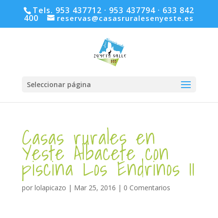
Tels. 953 437712 · 953 437794 · 633 842
400
reservas@casasruralesenyeste.es
Seleccionar página
Casas rurales en
Yeste Albacete con
piscina Los Endrinos 11
por
lolapicazo
|
Mar 25, 2016
|
0 Comentarios