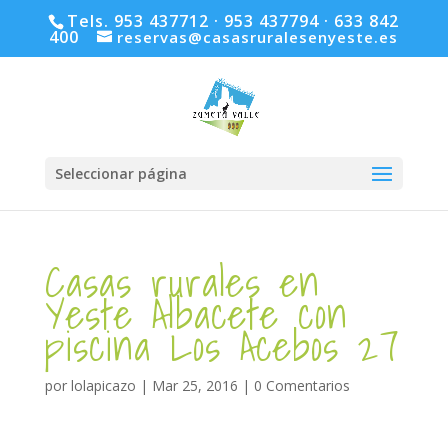
Tels. 953 437712 · 953 437794 · 633 842
400
reservas@casasruralesenyeste.es
Seleccionar página
Casas rurales en
Yeste Albacete con
piscina Los Acebos 27
por
lolapicazo
|
Mar 25, 2016
|
0 Comentarios