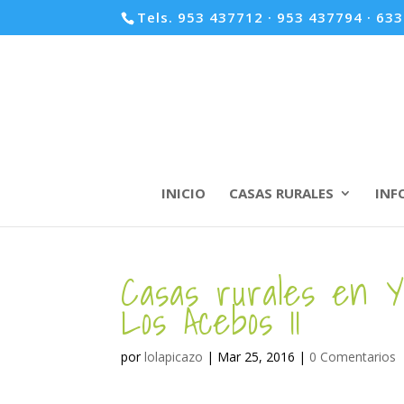
Tels. 953 437712 · 953 437794 · 63
INICIO
CASAS RURALES
INF
Casas rurales en Y
Los Acebos 11
por
lolapicazo
|
Mar 25, 2016
|
0 Comentarios