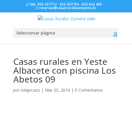
Tels. 953 437712 · 953 437794 · 633 842 400
reservas@casasruralesenyeste.es
Seleccionar página
Casas rurales en Yeste
Albacete con piscina Los
Abetos 09
por
lolapicazo
|
Mar 25, 2016
|
0 Comentarios