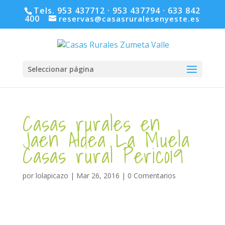
Tels. 953 437712 · 953 437794 · 633 842
400
reservas@casasruralesenyeste.es
Seleccionar página
Casas rurales en
Jaen Aldea La Muela
Casas rural Perico19
por
lolapicazo
|
Mar 26, 2016
|
0 Comentarios