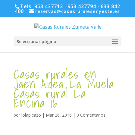
Tels. 953 437712 · 953 437794 · 633 842
400
reservas@casasruralesenyeste.es
Seleccionar página
Casas rurales en
Jaen Aldea La Muela
Casas rural La
Encina 16
por
lolapicazo
|
Mar 26, 2016
|
0 Comentarios