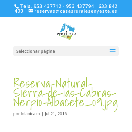
Tels. 953 437712 · 953 437794 · 633 842
400
reservas@casasruralesenyeste.es
Seleccionar página
Reserva-Natural-
Sierra-de-las-Cabras-
Nerpio-Albacete_09.jpg
por
lolapicazo
|
Jul 21, 2016