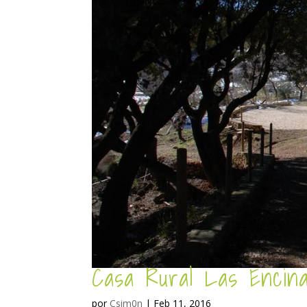
Casa Rural Las Encin
por
Csim0n
|
Feb 11, 2016