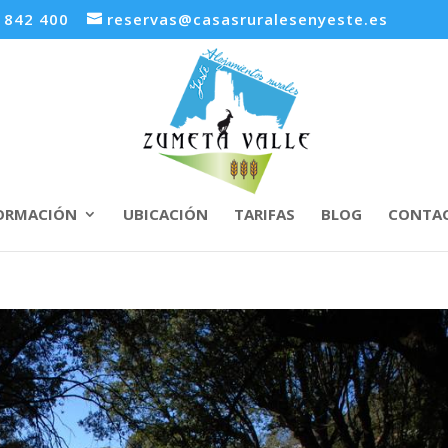
3 842 400
reservas@casasruralesenyeste.es
ORMACIÓN
UBICACIÓN
TARIFAS
BLOG
CONTA