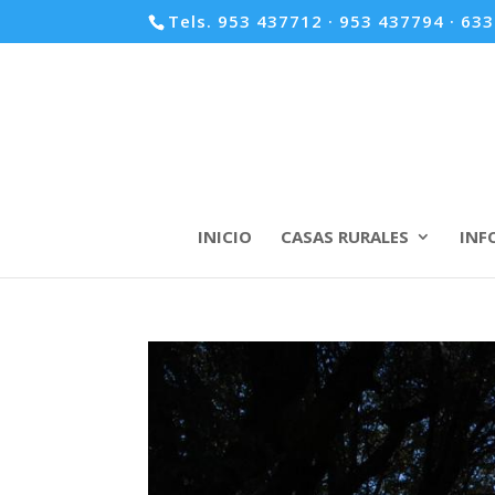
Tels. 953 437712 · 953 437794 · 63
INICIO
CASAS RURALES
INF