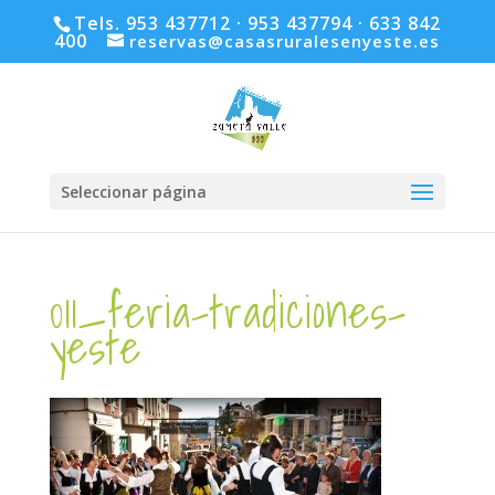
Tels. 953 437712 · 953 437794 · 633 842
400
reservas@casasruralesenyeste.es
Seleccionar página
011_feria-tradiciones-
yeste